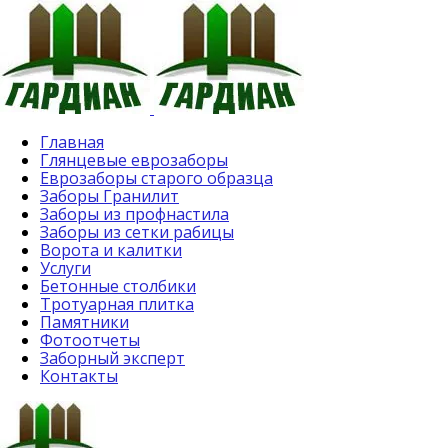
Главная
Глянцевые еврозаборы
Еврозаборы старого образца
Заборы Гранилит
Заборы из профнастила
Заборы из сетки рабицы
Ворота и калитки
Услуги
Бетонные столбики
Тротуарная плитка
Памятники
Фотоотчеты
Заборный эксперт
Контакты