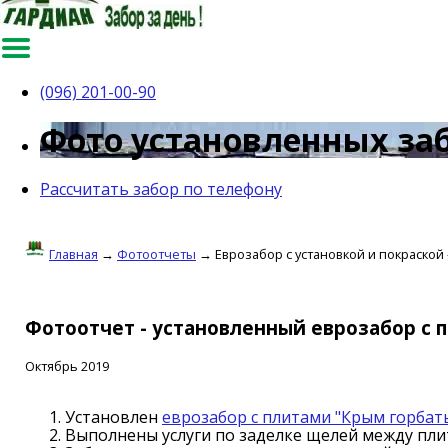
(096) 201-00-90
Фото установленных за
Рассчитать забор по телефону
Главная
→
Фотоотчеты
→ Еврозабор с установкой и покраской 
Фотоотчет - установленный еврозабор с п
Октябрь 2019
Установлен
еврозабор с плитами "Крым горбаты
Выполнены услуги по заделке щелей между плит