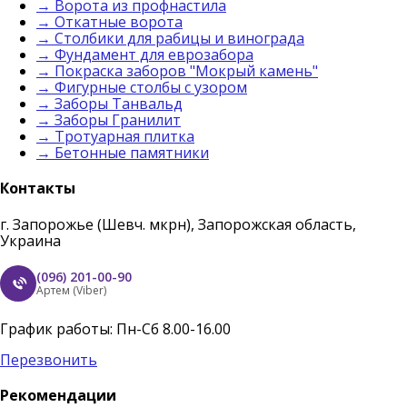
→ Ворота из профнастила
→ Откатные ворота
→ Столбики для рабицы и винограда
→ Фундамент для еврозабора
→ Покраска заборов "Мокрый камень"
→ Фигурные столбы с узором
→ Заборы Танвальд
→ Заборы Гранилит
→ Тротуарная плитка
→ Бетонные памятники
Контакты
г. Запорожье (Шевч. мкрн), Запорожская область,
Украина
(096) 201-00-90
Артем (Viber)
График работы: Пн-Сб 8.00-16.00
Перезвонить
Рекомендации