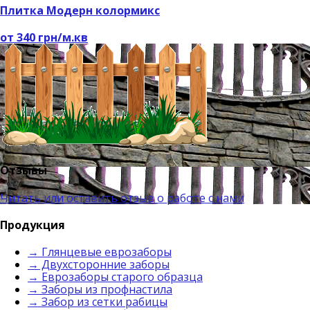
Плитка Модерн колормикс
от 340 грн/м.кв
Отзывы
Читать или оставить отзыв о работе с нами
Продукция
→ Глянцевые еврозаборы
→ Двухсторонние заборы
→ Еврозаборы старого образца
→ Заборы из профнастила
→ Забор из сетки рабицы