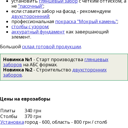
установить
глянцевый забор
с четким оттиском, а
не
"пасочный"
;
если ставите забор на фасад - рекомендуем
двухстороннний
;
профессиональная
покраска "Мокрый камень"
;
столбы с узором
;
аккуратный фундамент
как завершающий
элемент.
Большой
склад готовой продукции
.
Новинка №1
- Старт производства
глянцевых
заборов
на АБС формах.
Новинка №2
- Строительство
двухсторонних
заборов
.
Цены на еврозаборы
Плиты
340 грн
Столбы
370 грн
Установка
город - 600, область - 800 грн / столб