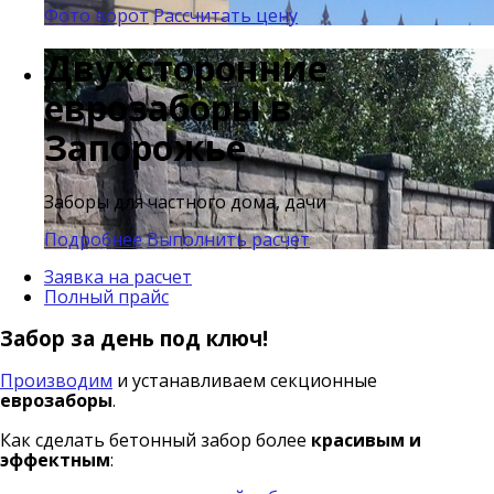
Фото ворот
Рассчитать цену
Двухсторонние
еврозаборы в
Запорожье
Заборы для частного дома, дачи
Подробнее
Выполнить расчет
Заявка на расчет
Полный прайс
Забор за день под ключ!
Производим
и устанавливаем секционные
еврозаборы
.
Как сделать бетонный забор более
красивым и
эффектным
: