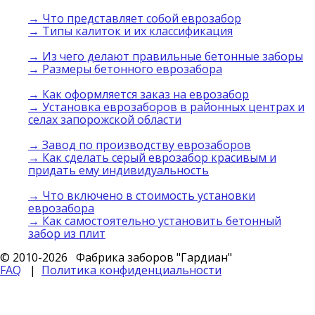
→ Что представляет собой еврозабор
→ Типы калиток и их классификация
→ Из чего делают правильные бетонные заборы
→ Размеры бетонного еврозабора
→ Как оформляется заказ на еврозабор
→ Установка еврозаборов в районных центрах и
селах запорожской области
→ Завод по производству еврозаборов
→ Как сделать серый еврозабор красивым и
придать ему индивидуальность
→ Что включено в стоимость установки
еврозабора
→ Как самостоятельно установить бетонный
забор из плит
© 2010-
2026 Фабрика заборов "Гардиан"
FAQ
|
Политика конфиденциальности